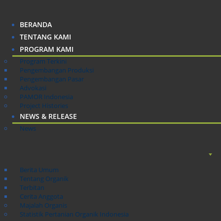
BERANDA
TENTANG KAMI
PROGRAM KAMI
Program Terkini
Pengembangan Produksi
Pengembangan Pasar
Advokasi
PAMOR Indonesia
Project Histories
NEWS & RELEASE
News
Berita Umum
Tentang Organik
Terbitan
Cerita Anggota
Majalah Organis
Statistik Pertanian Organik Indonesia