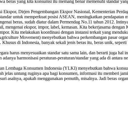
wa beras yang kita konsumsi itu memang benar memenuhi standar yang a
si Ekspor, Dirjen Pengembangan Ekspor Nasional, Kementerian Perdaga
n standar untuk memperkuat posisi ASEAN, meningkatkan pendapatan ma
engenai beras, sudah diatur dalam Permendag No.11 tahun 2012. Intinya
l, mengenai ekspor, impor, label, kemasan. Kita bekerjasama dengan 
por. Kita melakukan koordinasi dengan instansi terkait yang menduk
griculture Movement) menyebutkan bahwa perkembangan pasar organik 
Khusus di Indonesia, banyak sekali jenis beras itu, beras unik, sepert
egara harus menyesuaikan standar satu sama lain, dan berarti juga hal
ya harmonisasi peraturan-peraturan/standar yang ada di antara negar
yasan Lembaga Konsumen Indonesia (YLKI) menyebutkan bahwa konsums
 jelas untung ruginya apa bagi konsumen, informasi itu memberi jami
itelusuri asalnya, apakah menggunakan pemutih, misalnya. Jadi beras or