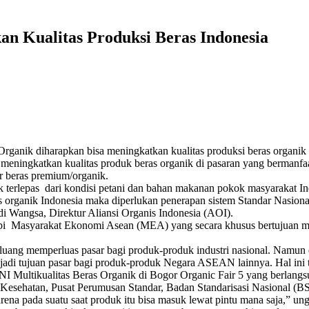
an Kualitas Produksi Beras Indonesia
ganik diharapkan bisa meningkatkan kualitas produksi beras organik 
a meningkatkan kualitas produk beras organik di pasaran yang berman
 beras premium/organik.
tak terlepas dari kondisi petani dan bahan makanan pokok masyarakat I
s organik Indonesia maka diperlukan penerapan sistem Standar Nasiona
i Wangsa, Direktur Aliansi Organis Indonesia (AOI).
api Masyarakat Ekonomi Asean (MEA) yang secara khusus bertujuan me
ang memperluas pasar bagi produk-produk industri nasional. Namun d
adi tujuan pasar bagi produk-produk Negara ASEAN lainnya. Hal ini t
SNI Multikualitas Beras Organik di Bogor Organic Fair 5 yang berlang
n Kesehatan, Pusat Perumusan Standar, Badan Standarisasi Nasional 
rena pada suatu saat produk itu bisa masuk lewat pintu mana saja,” u