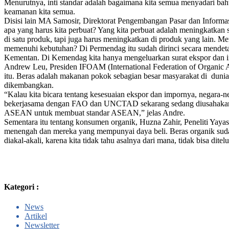
Menurutnya, inti standar adalah bagaimana kita semua menyadari bah
keamanan kita semua.
Disisi lain MA Samosir, Direktorat Pengembangan Pasar dan Informa
apa yang harus kita perbuat? Yang kita perbuat adalah meningkatka
di satu produk, tapi juga harus meningkatkan di produk yang lain. M
memenuhi kebutuhan? Di Permendag itu sudah dirinci secara mendetai
Kementan. Di Kemendag kita hanya mengeluarkan surat ekspor dan im
Andrew Leu, Presiden IFOAM (International Federation of Organic A
itu. Beras adalah makanan pokok sebagian besar masyarakat di dunia. 
dikembangkan.
“Kalau kita bicara tentang kesesuaian ekspor dan impornya, negara-n
bekerjasama dengan FAO dan UNCTAD sekarang sedang diusahakan adan
ASEAN untuk membuat standar ASEAN,” jelas Andre.
Sementara itu tentang konsumen organik, Huzna Zahir, Peneliti Ya
menengah dan mereka yang mempunyai daya beli. Beras organik sudah
diakal-akali, karena kita tidak tahu asalnya dari mana, tidak bisa d
Kategori :
News
Artikel
Newsletter