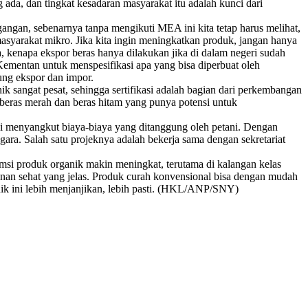
da, dan tingkat kesadaran masyarakat itu adalah kunci dari
ngan, sebenarnya tanpa mengikuti MEA ini kita tetap harus melihat,
syarakat mikro. Jika kita ingin meningkatkan produk, jangan hanya
, kenapa ekspor beras hanya dilakukan jika di dalam negeri sudah
Kementan untuk menspesifikasi apa yang bisa diperbuat oleh
ung ekspor dan impor.
sangat pesat, sehingga sertifikasi adalah bagian dari perkembangan
i beras merah dan beras hitam yang punya potensi untuk
 ini menyangkut biaya-biaya yang ditanggung oleh petani. Dengan
a. Salah satu projeknya adalah bekerja sama dengan sekretariat
i produk organik makin meningkat, terutama di kalangan kelas
nan sehat yang jelas. Produk curah konvensional bisa dengan mudah
ganik ini lebih menjanjikan, lebih pasti. (HKL/ANP/SNY)