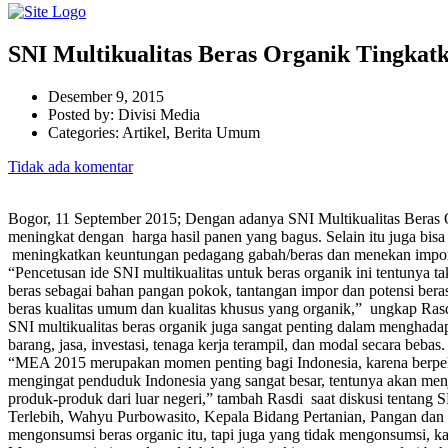
SNI Multikualitas Beras Organik Tingkatk
Desember 9, 2015
Posted by:
Divisi Media
Categories:
Artikel, Berita Umum
Tidak ada komentar
Bogor, 11 September 2015; Dengan adanya SNI Multikualitas Beras Or
meningkat dengan harga hasil panen yang bagus. Selain itu juga bis
meningkatkan keuntungan pedagang gabah/beras dan menekan impor
“Pencetusan ide SNI multikualitas untuk beras organik ini tentunya 
beras sebagai bahan pangan pokok, tantangan impor dan potensi bera
beras kualitas umum dan kualitas khusus yang organik,” ungkap Rasd
SNI multikualitas beras organik juga sangat penting dalam menghad
barang, jasa, investasi, tenaga kerja terampil, dan modal secara bebas.
“MEA 2015 merupakan momen penting bagi Indonesia, karena berpelu
mengingat penduduk Indonesia yang sangat besar, tentunya akan menj
produk-produk dari luar negeri,” tambah Rasdi saat diskusi tentang 
Terlebih, Wahyu Purbowasito, Kepala Bidang Pertanian, Pangan da
mengonsumsi beras organic itu, tapi juga yang tidak mengonsumsi, ka