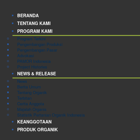
BERANDA
TENTANG KAMI
PROGRAM KAMI
Program Terkini
Pengembangan Produksi
Pengembangan Pasar
Advokasi
PAMOR Indonesia
Project Histories
NEWS & RELEASE
News
Berita Umum
Tentang Organik
Terbitan
Cerita Anggota
Majalah Organis
Statistik Pertanian Organik Indonesia
KEANGGOTAAN
PRODUK ORGANIK